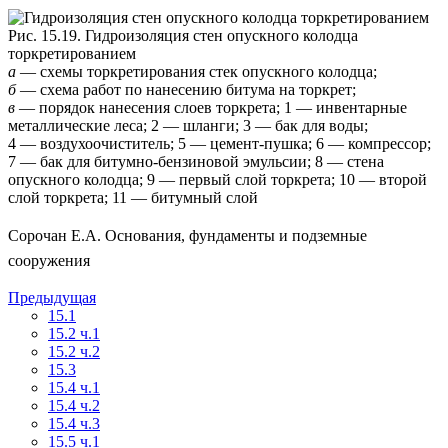
Рис. 15.19.
Гидроизоляция стен опускного колодца
торкретированием
а
— схемы торкретирования стек опускного колодца;
б
— схема работ по нанесению битума на торкрет;
в
— порядок нанесения слоев торкрета; 1 — инвентарные
металлические леса; 2 — шланги; 3 — бак для воды;
4 — воздухоочиститель; 5 — цемент-пушка; 6 — компрессор;
7 — бак для битумно-бензиновой эмульсии; 8 — стена
опускного колодца; 9 — первый слой торкрета; 10 — второй
слой торкрета; 11 — битумный слой
Сорочан Е.А. Основания, фундаменты и подземные
сооружения
Предыдущая
15.1
15.2 ч.1
15.2 ч.2
15.3
15.4 ч.1
15.4 ч.2
15.4 ч.3
15.5 ч.1