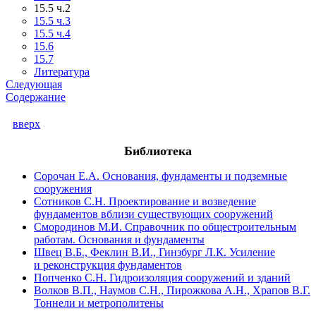
15.5 ч.2
15.5 ч.3
15.5 ч.4
15.6
15.7
Литература
Следующая
Содержание
вверх
Библиотека
Сорочан Е.А. Основания, фундаменты и подземные
сооружения
Сотников С.Н. Проектирование и возведение
фундаментов вблизи существующих сооружений
Смородинов М.И. Справочник по общестроительным
работам. Основания и фундаменты
Швец В.Б., Феклин В.И., Гинзбург Л.К. Усиление
и реконструкция фундаментов
Попченко С.Н. Гидроизоляция сооружений и зданий
Волков В.П., Наумов С.Н., Пирожкова А.Н., Храпов В.Г.
Тоннели и метрополитены