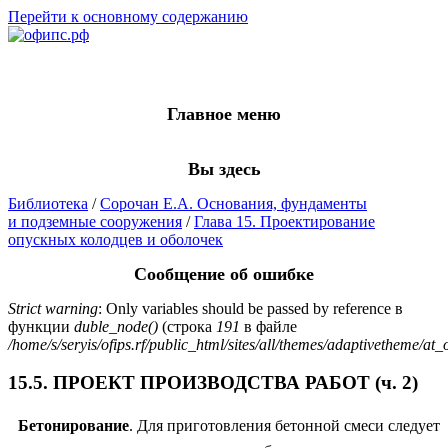
Перейти к основному содержанию
Главное меню
Вы здесь
Библиотека
/
Сорочан Е.А. Основания, фундаменты
и подземные сооружения
/
Глава 15. Проектирование
опускных колодцев и оболочек
Сообщение об ошибке
Strict warning
: Only variables should be passed by reference в
функции
duble_node()
(строка
191
в файле
/home/s/seryis/ofips.rf/public_html/sites/all/themes/adaptivetheme/at_
15.5. ПРОЕКТ ПРОИЗВОДСТВА РАБОТ (ч. 2)
Бетонирование
. Для приготовления бетонной смеси следует