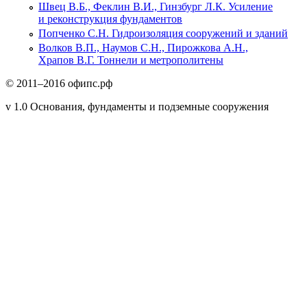
Швец В.Б., Феклин В.И., Гинзбург Л.К. Усиление
и реконструкция фундаментов
Попченко С.Н. Гидроизоляция сооружений и зданий
Волков В.П., Наумов С.Н., Пирожкова А.Н.,
Храпов В.Г. Тоннели и метрополитены
© 2011–2016 офипс.рф
v 1.0 Основания, фундаменты и подземные сооружения