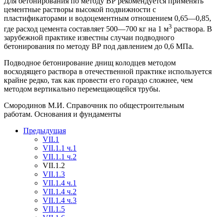
Для бетонирования по методу ВР рекомендуется применять
цементные растворы высокой подвижности с
пластификаторами и водоцементным отношением 0,65—0,85,
3
где расход цемента составляет 500—700 кг на 1 м
раствора. В
зарубежной практике известны случаи подводного
бетонирования по методу ВР под давлением до 0,6 МПа.
Подводное бетонирование днищ колодцев методом
восходящего раствора в отечественной практике используется
крайне редко, так как провести его гораздо сложнее, чем
методом вертикально перемещающейся трубы.
Смородинов М.И. Справочник по общестроительным
работам. Основания и фундаменты
Предыдущая
VII.1
VII.1.1 ч.1
VII.1.1 ч.2
VII.1.2
VII.1.3
VII.1.4 ч.1
VII.1.4 ч.2
VII.1.4 ч.3
VII.1.5