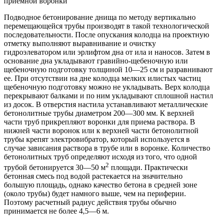
приемной воронки
Подводное бетонирование днища по методу вертикально
перемещающейся трубы производят в такой технологической
последовательности. После опускания колодца на проектную
отметку выполняют выравнивание и очистку
гидроэлеватором или эрлифтом дна от ила и наносов. Затем в
основание дна укладывают гравийно-щебеночную или
щебеночную подготовку толщиной 10—25 см и разравнивают
ее. При отсутствии на дне колодца мелких илистых частиц
щебеночную подготовку можно не укладывать. Верх колодца
перекрывают балками и по ним укладывают сплошной настил
из досок. В отверстия настила устанавливают металлические
бетонолитные трубы диаметром 200—300 мм. К верхней
части труб прикрепляют воронки для приема раствора. В
нижней части воронок или к верхней части бетонолитной
трубы крепят электровибратор, который используется в
случае зависания раствора в трубе или в воронке. Количество
бетонолитных труб определяют исходя из того, что одной
2
трубой бетонируется 30—50 м
площади. Практически
бетонная смесь под водой растекается на значительно
большую площадь, однако качество бетона в средней зоне
(около трубы) будет намного выше, чем на периферии.
Поэтому расчетный радиус действия трубы обычно
принимается не более 4,5—6 м.