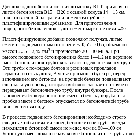
Для подводного бетонирования по методу ВПТ применяют
литой бетон класса В15—В20 с осадкой конуса 14—15 см,
приготовленный на гравии или мелком щебне с
пластифицирующими добавками. Для приготовления
подводного бетона используют цемент марки не ниже 400.
Пластифицирующие добавки позволяют получать литые
смеси с водоцементным отношением 0,55—0,65, объемной
3
массой 2,35—2,45 т/м
и прочностью 20—30 МПа. При
высоте подводного бетонирования более 1—1,2 м в верхнюю
часть бетонолитной трубы вставляют отдельные звенья труб.
Эти трубы с помощью болтов и резиновых прокладок
герметично стыкуются, В устье приемного бункера, перед
заполнением его бетоном, на прочной бечевке подвешивают
специальную пробку, которая свободно скользит по трубе и
перекрывает бетонолитную трубу внутри бункера. После
заполнения бункера бетонной смесью бечевку обрубают и
пробка вместе с бетоном опускается по бетонолитной трубе
вниз, вытесняя воду.
В процессе подводного бетонирования необходимо строго
следить, чтобы нижний конец бетонолитной трубы всегда
находился в бетонной смеси не менее чем на 80—100 см.
Бетонную смесь подают сразу во все бетонолитные трубы или