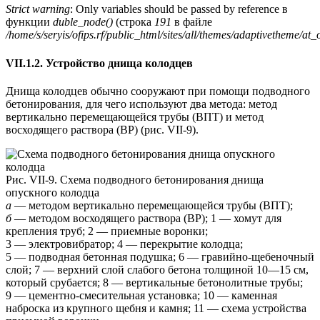
Strict warning
: Only variables should be passed by reference в
функции
duble_node()
(строка
191
в файле
/home/s/seryis/ofips.rf/public_html/sites/all/themes/adaptivetheme/at_
VII.1.2. Устройство днища колодцев
Днища колодцев обычно сооружают при помощи подводного
бетонирования, для чего используют два метода: метод
вертикально перемещающейся трубы (ВПТ) и метод
восходящего раствора (ВР) (рис. VII-9).
Рис. VII-9.
Схема подводного бетонирования днища
опускного колодца
а
— методом вертикально перемещающейся трубы (ВПТ);
б
— методом восходящего раствора (ВР); 1 — хомут для
крепления труб; 2 — приемные воронки;
3 — электровибратор; 4 — перекрытие колодца;
5 — подводная бетонная подушка; 6 — гравийно-щебеночный
слой; 7 — верхний слой слабого бетона толщиной 10—15 см,
который срубается; 8 — вертикальные бетонолитные трубы;
9 — цементно-смесительная установка; 10 — каменная
наброска из крупного щебня и камня; 11 — схема устройства