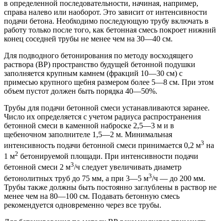
в определенной последовательности, начиная, например,
справа налево или наоборот. Это зависит от интенсивности
подачи бетона. Необходимо последующую трубу включать в
работу только после того, как бетонная смесь покроет нижний
конец соседней трубы не менее чем на 30—40 см.
Для подводного бетонирования по методу восходящего
раствора (ВР) пространство будущей бетонной подушки
заполняется крупным камнем (фракций 10—30 см) с
примесью крупного щебня размером более 5—8 см. При этом
объем пустот должен быть порядка 40—50%.
Трубы для подачи бетонной смеси устанавливаются заранее.
Число их определяется с учетом радиуса распространения
бетонной смеси в каменной наброске 2,5—3 м и в
щебеночном заполнителе 1,5—2 м. Минимальная
3
интенсивность подачи бетонной смеси принимается 0,2 м
на
2
1 м
бетонируемой площади. При интенсивности подачи
3
бетонной смеси 2 м
/ч следует увеличивать диаметр
3
бетонолитных труб до 75 мм, а при 3—5 м
/ч — до 200 мм.
Трубы также должны быть постоянно заглублены в раствор не
менее чем на 80—100 см. Подавать бетонную смесь
рекомендуется одновременно через все трубы.