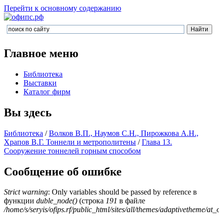
Перейти к основному содержанию
Главное меню
Библиотека
Выставки
Каталог фирм
Вы здесь
Библиотека
/
Волков В.П., Наумов С.Н., Пирожкова А.Н.,
Храпов В.Г. Тоннели и метрополитены
/
Глава 13.
Сооружение тоннелей горным способом
Сообщение об ошибке
Strict warning
: Only variables should be passed by reference в
функции
duble_node()
(строка
191
в файле
/home/s/seryis/ofips.rf/public_html/sites/all/themes/adaptivetheme/at_