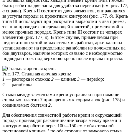
В больших выработках каждый элемент крепи типа I может
быть разбит на две часта для удобства перевозки (см. рис. 177,
а
справа). Крепь II состоит из двух элементов, опирающихся
за уступы породы за проектным контуром (рис. 177,
б
). Крепь
типа III используют при раскрытии выработки в два приема,
т.е. при проходке с опережающей калоттой, применяемой в
менее прочных породах. Крепь типа III состоит из четырех
элементов (рис. 177,
в
). В этом случае, применяемом при
недостаточно устойчивых стенах выработки, арки калотты
устанавливают на продольные рандбалки из положенных на
бок двутавров, наличие которых связано с необходимостью
подводки стоек под верхнюю крепь после взрыва штроссы.
Рис. 177.
Стальная арочная крепь:
1
— распорка и стяжка;
2
— клинья;
3
— перебор;
4
— рандбалка
Стыки между элементами крепи устраивают при помощи
стальных пластин
3
приваренных к торцам арок (рис. 178) и
соединяемых болтами
2
.
Для обеспечения совместной работы крепи и окружающей
породы производят расклинивание зазора между арками и
контуром выработки через 100—150 см с обязательной
постановкой клиньев
1
по обе стороны от замкового стыка.