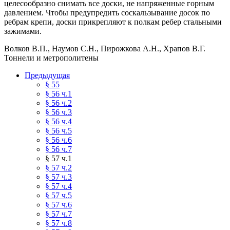
целесообразно снимать все доски, не напряженные горным
давлением. Чтобы предупредить соскальзывание досок по
ребрам крепи, доски прикрепляют к полкам ребер стальными
зажимами.
Волков В.П., Наумов С.Н., Пирожкова А.Н., Храпов В.Г.
Тоннели и метрополитены
Предыдущая
§ 55
§ 56 ч.1
§ 56 ч.2
§ 56 ч.3
§ 56 ч.4
§ 56 ч.5
§ 56 ч.6
§ 56 ч.7
§ 57 ч.1
§ 57 ч.2
§ 57 ч.3
§ 57 ч.4
§ 57 ч.5
§ 57 ч.6
§ 57 ч.7
§ 57 ч.8