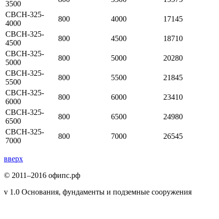
3500
СВСН-325-
800
4000
17145
4000
СВСН-325-
800
4500
18710
4500
СВСН-325-
800
5000
20280
5000
СВСН-325-
800
5500
21845
5500
СВСН-325-
800
6000
23410
6000
СВСН-325-
800
6500
24980
6500
СВСН-325-
800
7000
26545
7000
вверх
© 2011–2016 офипс.рф
v 1.0 Основания, фундаменты и подземные сооружения