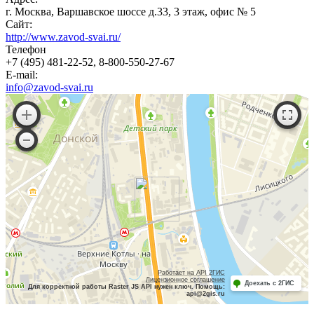
г. Москва, Варшавское шоссе д.33, 3 этаж, офис № 5
Сайт:
http://www.zavod-svai.ru/
Телефон
+7 (495) 481-22-52, 8-800-550-27-67
E-mail:
info@zavod-svai.ru
Работает на API 2ГИС
Лицензионное соглашение
Доехать с 2ГИС
Для корректной работы Raster JS API нужен ключ. Помощь:
api@2gis.ru